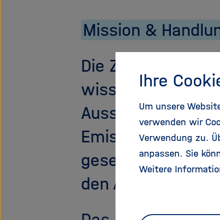
Mission & Handlu
Die Zentren der H
Ihre Cooki
wissenschaftliche 
Um unsere Website 
Ausstattung, erh
verwenden wir Coo
Emissionen. Sie s
Verwendung zu. Übe
anpassen. Sie könn
gesetzlichen und 
Weitere Informatio
den Anforderungen
Das HKB unterstüt