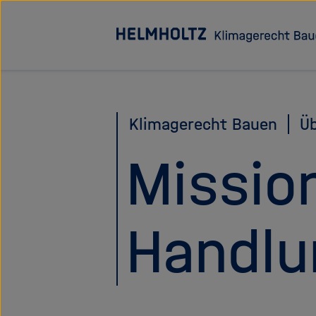
Direkt
zum
Seiteninhalt
springen
Klimagerecht Bauen
Üb
Missio
Handlu