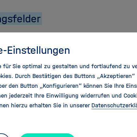
ngsfelder
elmholtz-Gemeinschaft betre
e-Einstellungen
Infrastrukturen mit hochspez
für Sie optimal zu gestalten und fortlaufend zu v
eblichem Energiebedarf und 
kies. Durch Bestätigen des Buttons „Akzeptieren“
tehen vor der Herausforderun
r den Button „Konfigurieren“ können Sie Ihre Eins
en jederzeit Ihre Einwilligung widerrufen und Cook
politischen Anforderungen d
nen hierzu erhalten Sie in unserer
Datenschutzerkl
 der Spitzenforschung in Ein
zt die Zentren der Helmholt